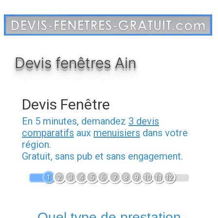
Aller
au
contenu
Devis fenêtres Ain
Devis Fenêtre
En 5 minutes, demandez
3 devis
comparatifs
aux
menuisiers
dans votre
région.
Gratuit, sans pub et sans engagement.
1
2
3
4
5
6
7
8
9
10
11
12
Quel type de prestation