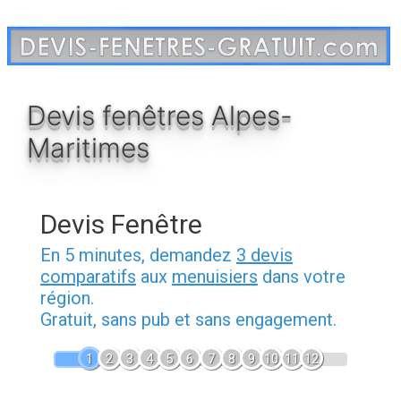
Aller
au
contenu
Devis fenêtres Alpes-
Maritimes
Devis Fenêtre
En 5 minutes, demandez
3 devis
comparatifs
aux
menuisiers
dans votre
région.
Gratuit, sans pub et sans engagement.
1
2
3
4
5
6
7
8
9
10
11
12