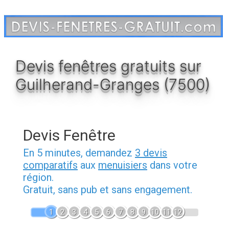
Aller
au
contenu
Devis fenêtres gratuits sur
Guilherand-Granges (7500)
Devis Fenêtre
En 5 minutes, demandez
3 devis
comparatifs
aux
menuisiers
dans votre
région.
Gratuit, sans pub et sans engagement.
1
2
3
4
5
6
7
8
9
10
11
12