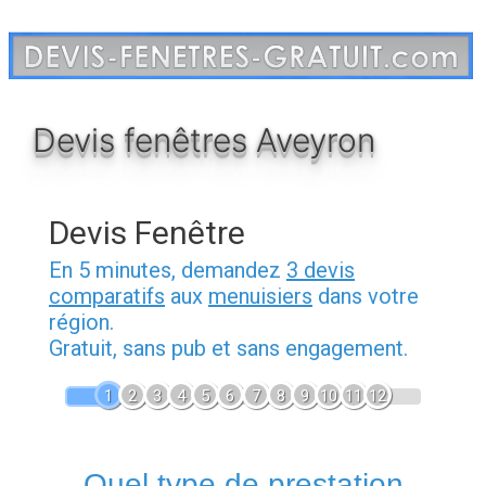
Aller
au
contenu
Devis fenêtres Aveyron
Devis Fenêtre
En 5 minutes, demandez
3 devis
comparatifs
aux
menuisiers
dans votre
région.
Gratuit, sans pub et sans engagement.
1
2
3
4
5
6
7
8
9
10
11
12
Quel type de prestation