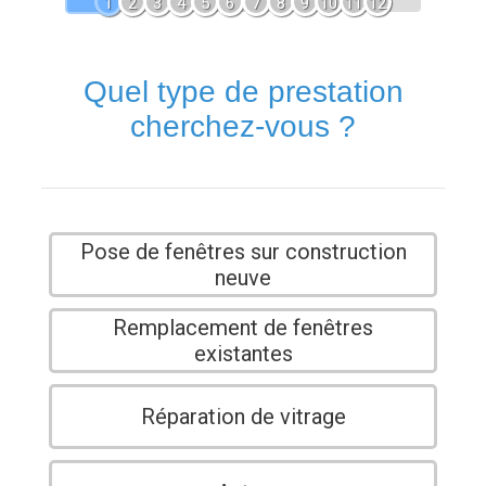
1
2
3
4
5
6
7
8
9
10
11
12
Quel type de prestation
cherchez-vous ?
Pose de fenêtres sur construction
neuve
Remplacement de fenêtres
existantes
Réparation de vitrage