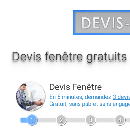
Aller
au
contenu
Devis fenêtre gratuits
Devis Fenêtre
En 5 minutes, demandez
3 devi
Gratuit, sans pub et sans engag
1
2
3
4