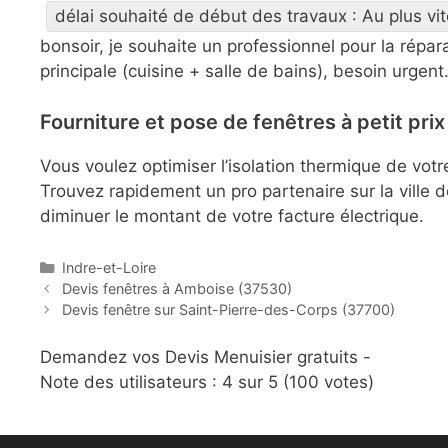
délai souhaité de début des travaux : Au plus vit
bonsoir, je souhaite un professionnel pour la répa
principale (cuisine + salle de bains), besoin urgent
Fourniture et pose de fenêtres à petit pri
Vous voulez optimiser l’isolation thermique de vot
Trouvez rapidement un pro partenaire sur la ville d
diminuer le montant de votre facture électrique.
C
Indre-et-Loire
P
a
Devis fenêtres à Amboise (37530)
o
t
Devis fenêtre sur Saint-Pierre-des-Corps (37700)
s
é
t
g
Demandez vos Devis Menuisier gratuits -
n
o
Note des utilisateurs :
4
sur 5 (
100
votes)
a
r
v
i
i
e