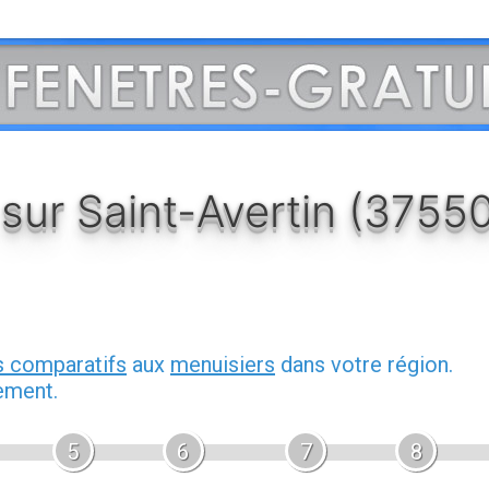
 sur Saint-Avertin (3755
s comparatifs
aux
menuisiers
dans votre région.
ement.
5
6
7
8