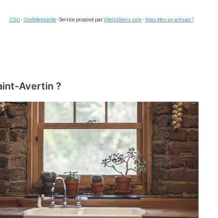
CGU
-
Confidentialité
- Service proposé par
ViteUnDevis.com
-
Vous êtes un artisan ?
aint-Avertin ?