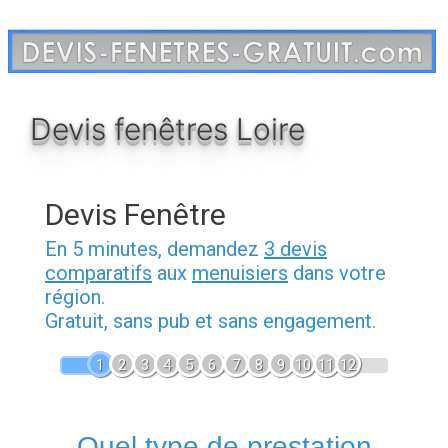
Aller
au
contenu
Devis fenêtres Loire
Devis Fenêtre
En 5 minutes, demandez
3 devis
comparatifs
aux
menuisiers
dans votre
région.
Gratuit, sans pub et sans engagement.
1
2
3
4
5
6
7
8
9
10
11
12
Quel type de prestation