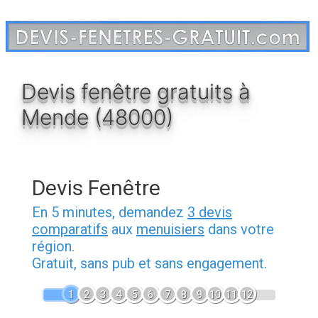
Aller
au
contenu
Devis fenêtre gratuits à
Mende (48000)
Devis Fenêtre
En 5 minutes, demandez
3 devis
comparatifs
aux
menuisiers
dans votre
région.
Gratuit, sans pub et sans engagement.
1
2
3
4
5
6
7
8
9
10
11
12