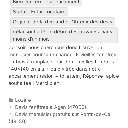
Bien concerné : appartement
Statut : Futur Locataire
Objectif de la demande : Obtenir des devis
délai souhaité de début des travaux : Dans
moins d’un mois
bonsoir, nous cherchons donc trouver un
menuisier pour faire changer 6 vieilles fenêtres
en bois à remplacer par de nouvelles fenêtres
140×140 en alu + baie vitrée dans notre
appartement (salon + toilettes), Réponse rapide
souhaitée ! Merci bien.
C
Lozère
P
a
Devis fenêtres à Agen (47000)
o
t
Devis menuisier gratuits sur Ponts-de-Cé
s
(49130)
é