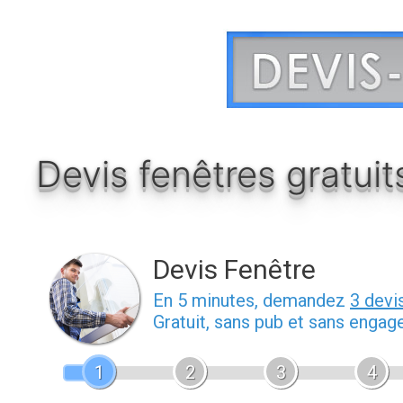
Aller
au
contenu
Devis fenêtres gratui
Devis Fenêtre
En 5 minutes, demandez
3 devi
Gratuit, sans pub et sans engag
1
2
3
4