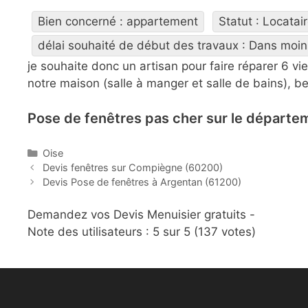
Bien concerné : appartement
Statut : Locatai
délai souhaité de début des travaux : Dans moi
je souhaite donc un artisan pour faire réparer 6 vi
notre maison (salle à manger et salle de bains), b
Pose de fenêtres pas cher sur le départem
C
Oise
P
a
Devis fenêtres sur Compiègne (60200)
o
t
Devis Pose de fenêtres à Argentan (61200)
s
é
t
g
Demandez vos Devis Menuisier gratuits -
n
o
Note des utilisateurs :
5
sur 5 (
137
votes)
a
r
v
i
i
e
g
s
a