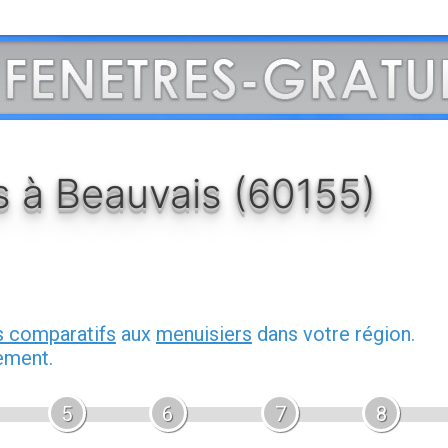
ts à Beauvais (60155)
s comparatifs
aux
menuisiers
dans votre région.
ement.
5
6
7
8