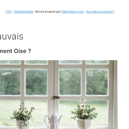
CGU
-
Confidentialité
- Service proposé par
ViteUnDevis.com
-
Vous êtes un artisan ?
auvais
ement Oise ?