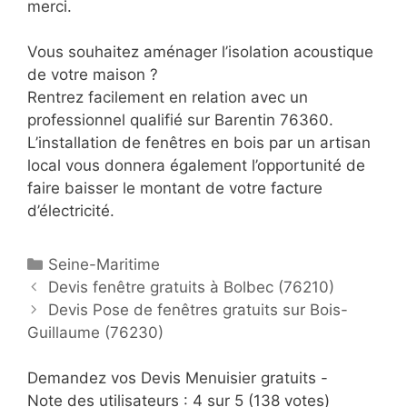
merci.
Vous souhaitez aménager l’isolation acoustique
de votre maison ?
Rentrez facilement en relation avec un
professionnel qualifié sur Barentin 76360.
L’installation de fenêtres en bois par un artisan
local vous donnera également l’opportunité de
faire baisser le montant de votre facture
d’électricité.
C
Seine-Maritime
P
a
Devis fenêtre gratuits à Bolbec (76210)
o
t
Devis Pose de fenêtres gratuits sur Bois-
s
Guillaume (76230)
é
t
g
n
Demandez vos Devis Menuisier gratuits -
o
a
Note des utilisateurs :
r
4
sur 5 (
138
votes)