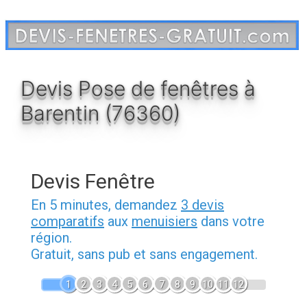
Aller
au
contenu
Devis Pose de fenêtres à
Barentin (76360)
Devis Fenêtre
En 5 minutes, demandez
3 devis
comparatifs
aux
menuisiers
dans votre
région.
Gratuit, sans pub et sans engagement.
1
2
3
4
5
6
7
8
9
10
11
12