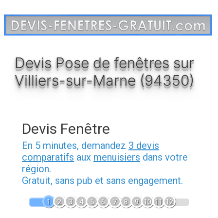
Aller
au
contenu
Devis Pose de fenêtres sur
Villiers-sur-Marne (94350)
Devis Fenêtre
En 5 minutes, demandez
3 devis
comparatifs
aux
menuisiers
dans votre
région.
Gratuit, sans pub et sans engagement.
1
2
3
4
5
6
7
8
9
10
11
12