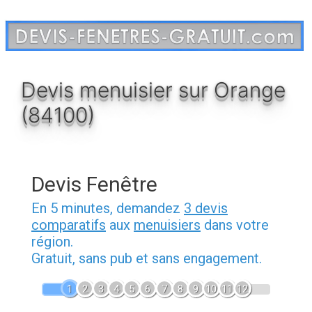
Aller
au
contenu
Devis menuisier sur Orange
(84100)
Devis Fenêtre
En 5 minutes, demandez
3 devis
comparatifs
aux
menuisiers
dans votre
région.
Gratuit, sans pub et sans engagement.
1
2
3
4
5
6
7
8
9
10
11
12