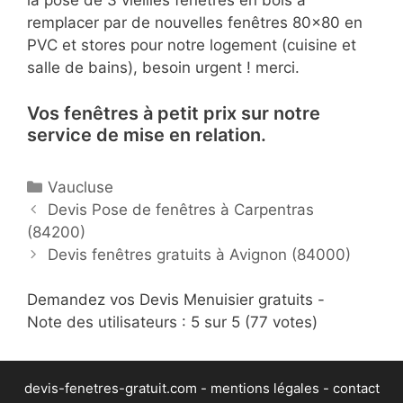
la pose de 3 vieilles fenêtres en bois à
remplacer par de nouvelles fenêtres 80×80 en
PVC et stores pour notre logement (cuisine et
salle de bains), besoin urgent ! merci.
Vos fenêtres à petit prix sur notre
service de mise en relation.
C
Vaucluse
P
a
Devis Pose de fenêtres à Carpentras
o
(84200)
t
s
é
Devis fenêtres gratuits à Avignon (84000)
t
g
n
Demandez vos Devis Menuisier gratuits -
o
a
Note des utilisateurs :
r
5
sur 5 (
77
votes)
v
i
i
e
devis-fenetres-gratuit.com -
mentions légales
-
contact
g
s