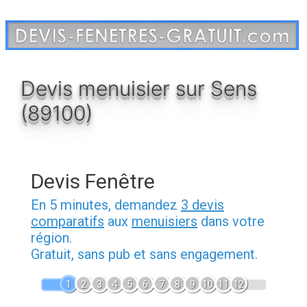
Aller
au
contenu
Devis menuisier sur Sens
(89100)
Devis Fenêtre
En 5 minutes, demandez
3 devis
comparatifs
aux
menuisiers
dans votre
région.
Gratuit, sans pub et sans engagement.
1
2
3
4
5
6
7
8
9
10
11
12